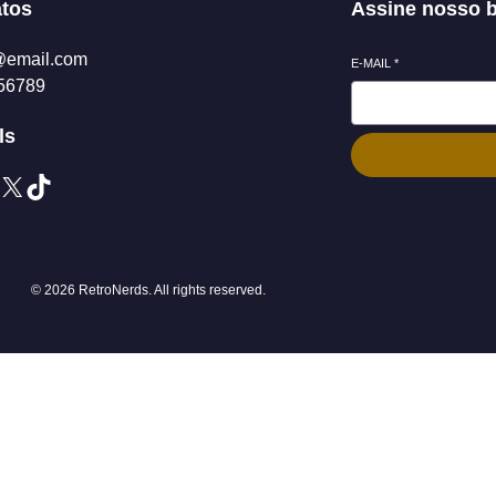
tos
Assine nosso b
@email.com
E-MAIL
*
56789
ls
© 2026 RetroNerds. All rights reserved.